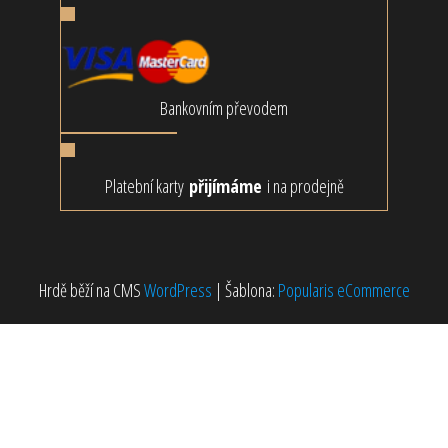
Bankovním převodem
Platební karty
přijímáme
i na prodejně
Hrdě běží na CMS
WordPress
|
Šablona:
Popularis eCommerce