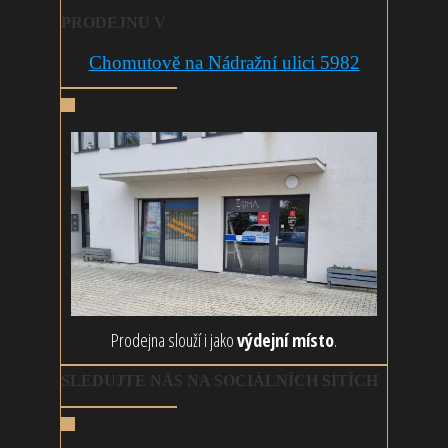
PRODEJNU V
Chomutově na Nádražní ulici 5982
Prodejna slouží i jako
výdejní místo
.
SLEDUJTE NÁS NA SOCIÁLNÍCH SÍTÍCH