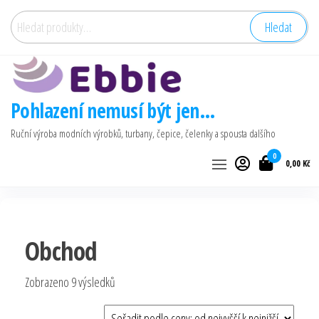
Přeskočit
Hledat:
Hledat
na
obsah
Pohlazení nemusí být jen…
Ruční výroba modních výrobků, turbany, čepice, čelenky a spousta dalšího
0
0,00 Kč
Obchod
Seřazeno
Zobrazeno 9 výsledků
podle