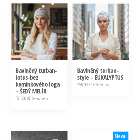
více
variant.
Možnosti
lze
vybrat
na
stránce
produktu
Bavlněný turban-
Bavlněný turban-
lotus-bez
style – EUKALYPTUS
kamínkového loga
550,00
Kč
Celková cena
– ŠEDÝ MELÍR
Tento
590,00
Kč
Celková cena
produkt
Tento
má
produkt
více
má
variant.
více
Sleva!
Možnosti