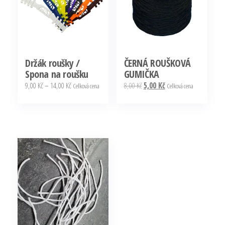
lze
vybrat
na
stránce
produktu
Držák roušky /
ČERNÁ ROUŠKOVÁ
Spona na roušku
GUMIČKA
Rozpětí
Původní
Aktuální
9,00
Kč
–
14,00
Kč
8,00
Kč
5,00
Kč
Celková cena
Celková cena
cen:
cena
cena
Tento
9,00 Kč
byla:
je:
produkt
až
8,00 Kč.
5,00 Kč.
má
14,00 Kč
více
variant.
Možnosti
lze
vybrat
na