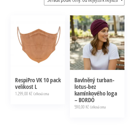
ceny:
od
nejvyšší
RespiPro VK 10 pack
Bavlněný turban-
velikost L
lotus-bez
kamínkového loga
1.299,00
Kč
Celková cena
– BORDÓ
590,00
Kč
Celková cena
Tento
produkt
má