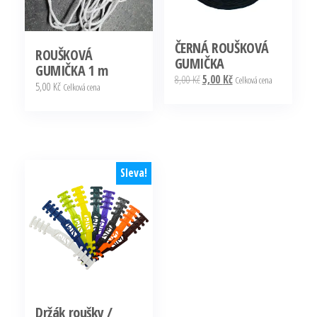
ČERNÁ ROUŠKOVÁ
ROUŠKOVÁ
GUMIČKA
GUMIČKA 1 m
Původní
Aktuální
8,00
Kč
5,00
Kč
Celková cena
5,00
Kč
Celková cena
cena
cena
byla:
je:
8,00 Kč.
5,00 Kč.
Sleva!
Držák roušky /