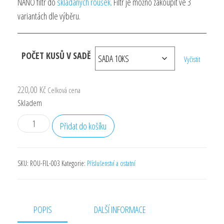
NANO filtr do
skládaných roušek
. Filtr je možno zakoupit ve 3
27,00 Kč
variantách dle výběru.
až
220,00 Kč
POČET KUSŮ V SADĚ
Vyčistit
220,00
Kč
Celková cena
Skladem
NANO
Přidat do košíku
FILTR
10
X
SKU:
ROU-FIL-003
Kategorie:
Příslušenství a ostatní
15
CM
množství
POPIS
DALŠÍ INFORMACE