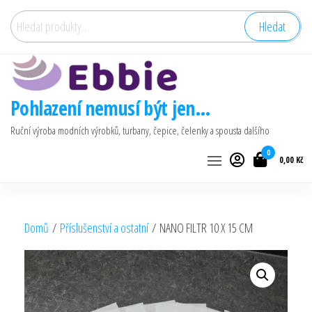
Přeskočit
Hledat:
Hledat
na
obsah
Pohlazení nemusí být jen…
Ruční výroba modních výrobků, turbany, čepice, čelenky a spousta dalšího
0
0,00 Kč
Domů
/
Příslušenství a ostatní
/ NANO FILTR 10 X 15 CM