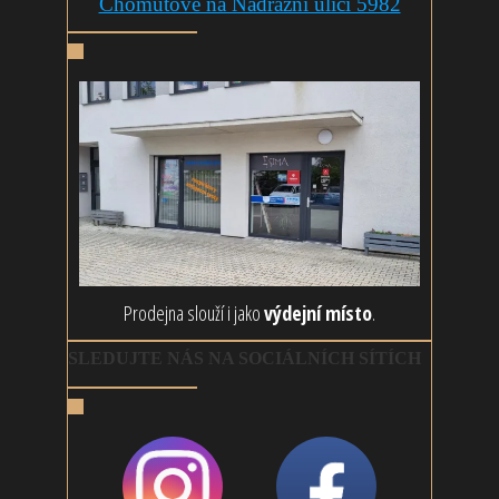
Chomutově na Nádražní ulici 5982
Prodejna slouží i jako
výdejní místo
.
SLEDUJTE NÁS NA SOCIÁLNÍCH SÍTÍCH
@rouskujeme
Rouškujeme