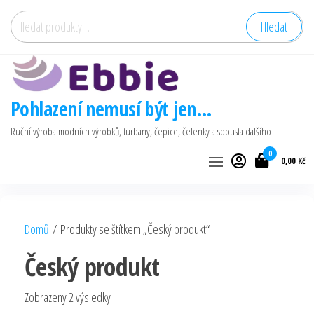
Přeskočit
Hledat:
Hledat
na
obsah
Pohlazení nemusí být jen…
Ruční výroba modních výrobků, turbany, čepice, čelenky a spousta dalšího
0
0,00 Kč
Domů
/ Produkty se štítkem „Český produkt“
Český produkt
Seřazeno
Zobrazeny 2 výsledky