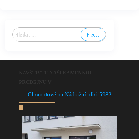
Vyhledávání
NAVŠTIVTE NAŠI KAMENNOU
PRODEJNU V
Chomutově na Nádražní ulici 5982