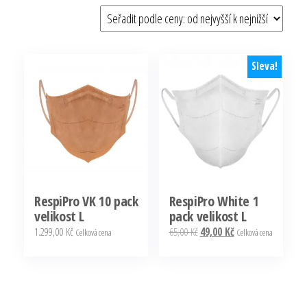
podle
ceny:
od
nejvyšší
Sleva!
RespiPro VK 10 pack
RespiPro White 1
velikost L
pack velikost L
Původní
Aktuální
1.299,00
Kč
65,00
Kč
49,00
Kč
Celková cena
Celková cena
cena
cena
byla:
je:
65,00 Kč.
49,00 Kč.